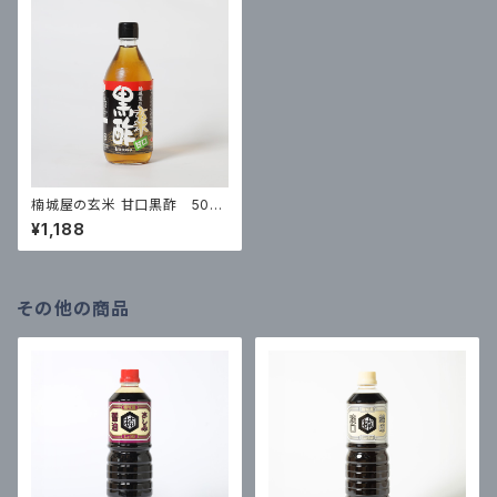
楠城屋の玄米 甘口黒酢 500
ml
¥1,188
その他の商品