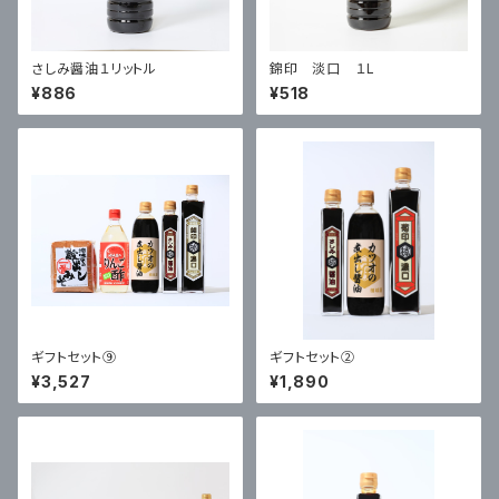
さしみ醤油１リットル
錦印 淡口 １L
¥886
¥518
ギフトセット⑨
ギフトセット②
¥3,527
¥1,890