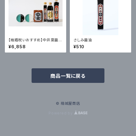
【結婚祝いおすすめ】中井窯醤油
さしみ醤油
小皿2枚セット①
¥6,858
¥510
商品一覧に戻る
© 楠城屋商店
Powered by