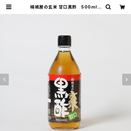
楠城屋の玄米 甘口黒酢 500ml |
楠城屋商店