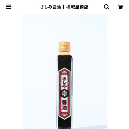
さしみ醤油 | 楠城屋商店