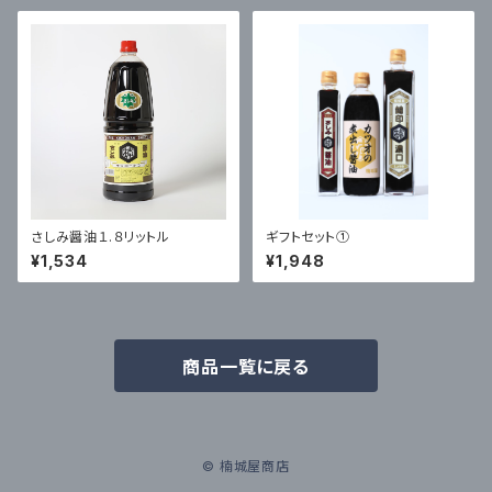
さしみ醤油１.８リットル
ギフトセット①
¥1,534
¥1,948
商品一覧に戻る
© 楠城屋商店