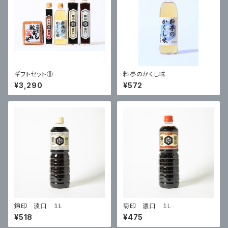
ギフトセット⑧
料亭のかくし味
¥3,290
¥572
錦印 淡口 １L
菊印 濃口 １L
¥518
¥475