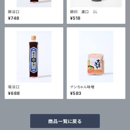
錦淡口
錦印 濃口 １L
¥748
¥518
菊淡口
ナンちゃん味噌
¥688
¥583
商品一覧に戻る